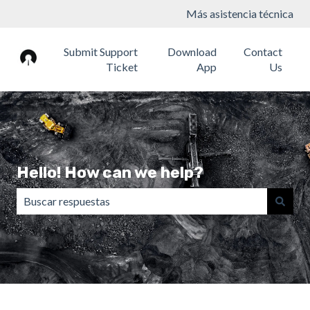
Más asistencia técnica
Submit Support
Download
Contact
Ticket
App
Us
Hello! How can we help?
No hay sugerencias porque el campo de búsqueda está va